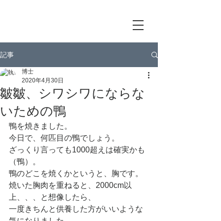
記事
博士
2020年4月30日
皺皺、シワシワにならな
いための鴨
鴨を焼きました。
今日で、何匹目の鴨でしょう。
ざっくり言っても1000超えは確実かも
（鴨）。
鴨のどこを焼くかというと、胸です。
焼いた胸肉を重ねると、2000cm以
上、、、と想像したら、
一度きちんと供養した方がいいような
気になりました。