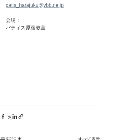
patis_harajuku@ybb.ne.jp
会場：
パティス原宿教室
すべて表示